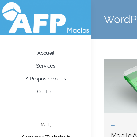
Skip
to
WordP
content
Accueil
Services
A Propos de nous
Contact
Mail ;
Mobile A