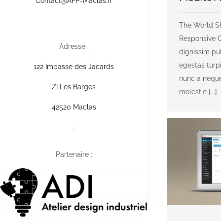
Contact@AFP-Maclas.fr
The World S
Responsive C
Adresse :
dignissim pul
egestas turp
122 Impasse des Jacards
nunc a neque
ZI Les Barges
molestie [...]
42520 Maclas
:
Partenaire :