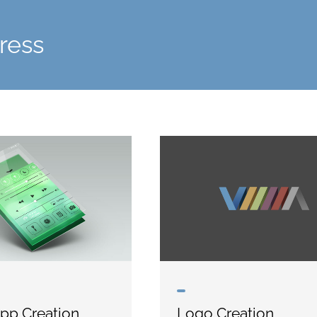
ress
pp Creation
Logo Creation