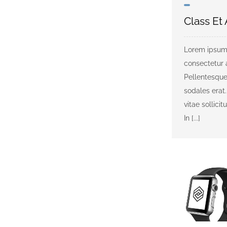
Class Et
Lorem ipsum 
consectetur a
Pellentesque
sodales erat.
vitae sollicit
In [...]