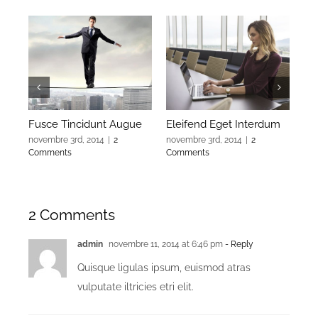
Fusce Tincidunt Augue
Eleifend Eget Interdum
Cra
novembre 3rd, 2014
|
2
novembre 3rd, 2014
|
2
nov
Comments
Comments
Co
2 Comments
admin
novembre 11, 2014 at 6:46 pm
- Reply
Quisque ligulas ipsum, euismod atras
vulputate iltricies etri elit.