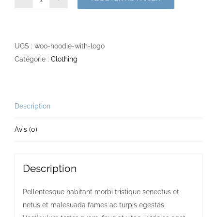
quantité
de
Hoodie
With
UGS :
woo-hoodie-with-logo
Logo
Catégorie :
Clothing
Description
Avis (0)
Description
Pellentesque habitant morbi tristique senectus et
netus et malesuada fames ac turpis egestas.