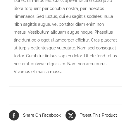
Donec ut metus leo. Class aptent taciti sociosqu ad
litora torquent per conubia nostra, per inceptos
himenaeos. Sed luctus, dui eu sagittis sodales, nulla
nibh sagittis augue, vel porttitor diam enim non
metus. Vestibulum aliquam augue neque. Phasellus
tincidunt odio eget ullamcorper efficitur. Cras placerat
ut turpis pellentesque vulputate. Nam sed consequat
tortor. Curabitur finibus sapien dolor. Ut eleifend tellus
nec erat pulvinar dignissim. Nam non arcu purus.
Vivamus et massa massa.
Share On Facebook
Tweet This Product